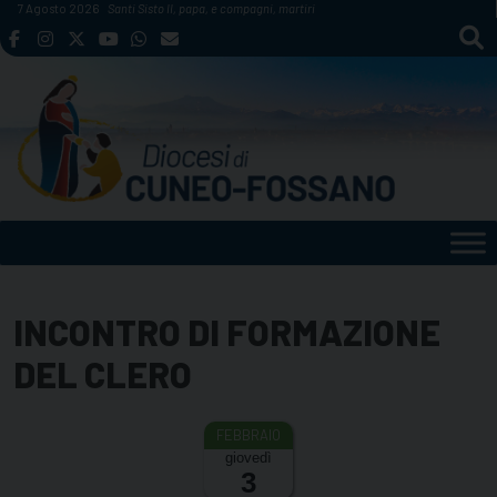
Skip
7 Agosto 2026
Santi Sisto II, papa, e compagni, martiri
to
content
INCONTRO DI FORMAZIONE
DEL CLERO
giovedì
3