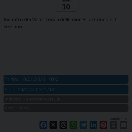
martedì
10
Incontro dei Vicari zonali delle diocesi di Cuneo e di
Fossano
Inizio:
10/01/2023 10:00
Fine:
10/01/2023 12:00
Indirizzo:
Via Amedeo Rossi, 28
Città:
Cuneo
condividi su
Facebook
X
Threads
WhatsApp
Telegram
LinkedIn
Pinterest
Print
E