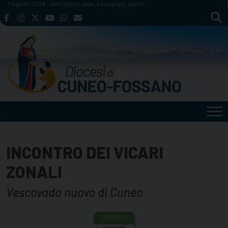
Skip
7 Agosto 2026
Santi Sisto II, papa, e compagni, martiri
to
content
INCONTRO DEI VICARI
ZONALI
Vescovado nuovo di Cuneo