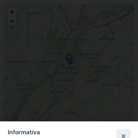
+
−
Leaflet
|
©
OpenStreetMap
contributors
Informativa