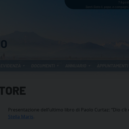
7 Agos
Santi Sisto II, papa, e compagni,
 EVIDENZA
DOCUMENTI
ANNUARIO
APPUNTAMENTI
UTORE
Presentazione dell’ultimo libro di Paolo Curtaz: “Dio c’è e
Stella Maris
.