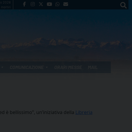
to 2026
 martiri
COMUNICAZIONE
ORARI MESSE
MAIL
d è bellissimo”, un’iniziativa della
Libreria