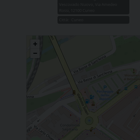
Vescovado Nuovo, Via Amedeo
Rossi, 12100 Cuneo
Città:
Cuneo
Incontro con l'autore
+
−