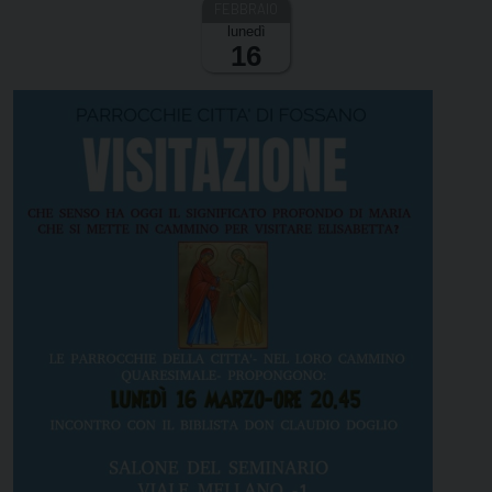
lunedì
16