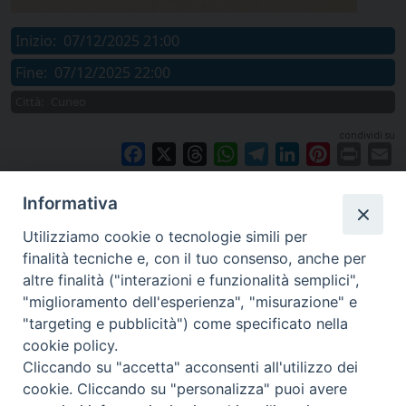
Inizio:
07/12/2025 21:00
Fine:
07/12/2025 22:00
Città:
Cuneo
condividi su
Facebook
X
Threads
WhatsApp
Telegram
LinkedIn
Pinterest
Print
E
Informativa
Utilizziamo cookie o tecnologie simili per
finalità tecniche e, con il tuo consenso, anche per
altre finalità ("interazioni e funzionalità semplici",
"miglioramento dell'esperienza", "misurazione" e
"targeting e pubblicità") come specificato nella
cookie policy.
Cliccando su "accetta" acconsenti all'utilizzo dei
cookie. Cliccando su "personalizza" puoi avere
via Amedeo Rossi, 28 - 12100 Cuneo