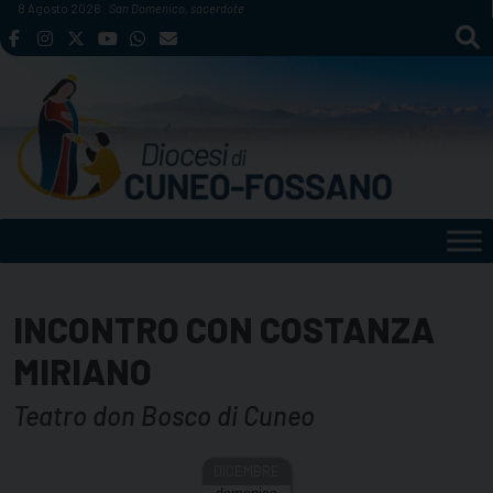
Skip
8 Agosto 2026
San Domenico, sacerdote
to
content
INCONTRO CON COSTANZA
MIRIANO
Teatro don Bosco di Cuneo