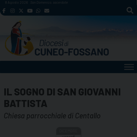
Skip
8 Agosto 2026
San Domenico, sacerdote
to
content
IL SOGNO DI SAN GIOVANNI
BATTISTA
Chiesa parrocchiale di Centallo