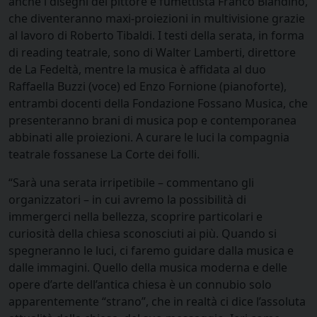
anche i disegni del pittore e fumettista Franco Blandino,
che diventeranno maxi-proiezioni in multivisione grazie
al lavoro di Roberto Tibaldi. I testi della serata, in forma
di reading teatrale, sono di Walter Lamberti, direttore
de La Fedeltà, mentre la musica è affidata al duo
Raffaella Buzzi (voce) ed Enzo Fornione (pianoforte),
entrambi docenti della Fondazione Fossano Musica, che
presenteranno brani di musica pop e contemporanea
abbinati alle proiezioni. A curare le luci la compagnia
teatrale fossanese La Corte dei folli.
“Sarà una serata irripetibile – commentano gli
organizzatori – in cui avremo la possibilità di
immergerci nella bellezza, scoprire particolari e
curiosità della chiesa sconosciuti ai più. Quando si
spegneranno le luci, ci faremo guidare dalla musica e
dalle immagini. Quello della musica moderna e delle
opere d’arte dell’antica chiesa è un connubio solo
apparentemente “strano”, che in realtà ci dice l’assoluta