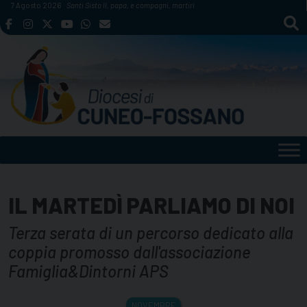
Skip
7 Agosto 2026
Santi Sisto II, papa, e compagni, martiri
to
content
IL MARTEDÌ PARLIAMO DI NOI
Terza serata di un percorso dedicato alla
coppia promosso dall'associazione
Famiglia&Dintorni APS