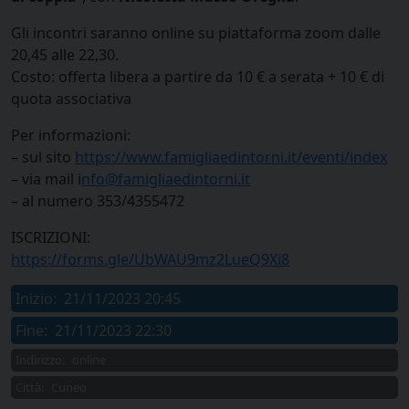
Gli incontri saranno online su piattaforma zoom dalle
20,45 alle 22,30.
Costo: offerta libera a partire da 10 € a serata + 10 € di
quota associativa
Per informazioni:
– sul sito
https://www.famigliaedintorni.it/eventi/index
– via mail i
nfo@famigliaedintorni.it
– al numero 353/4355472
ISCRIZIONI:
https://forms.gle/UbWAU9mz2LueQ9Xi8
Inizio:
21/11/2023 20:45
Fine:
21/11/2023 22:30
Indirizzo:
online
Città:
Cuneo