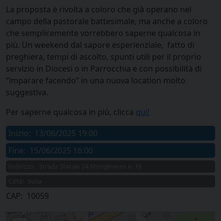
La proposta è rivolta a coloro che già operano nel
campo della pastorale battesimale, ma anche a coloro
che semplicemente vorrebbero saperne qualcosa in
più. Un weekend dal sapore esperienziale, fatto di
preghiera, tempi di ascolto, spunti utili per il proprio
servizio in Diocesi o in Parrocchia e con possibilità di
“imparare facendo” in una nuova location molto
suggestiva.
Per saperne qualcosa in più, clicca
qui!
Inizio:
13/06/2025 19:00
Fine:
15/06/2025 16:00
Indirizzo:
Strada Statale 24 Monginevro n. 16
Città:
Susa
CAP:
10059
Il Dio dei bambini 4: week end formativo per animatori di pastorale