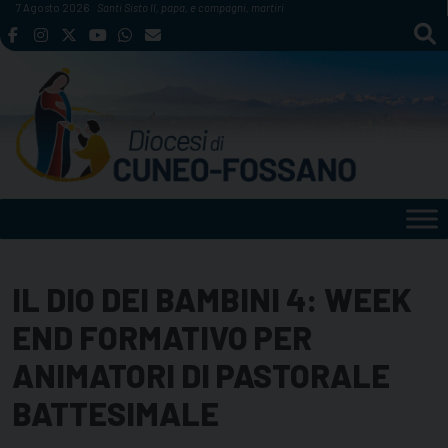
Skip
7 Agosto 2026
Santi Sisto II, papa, e compagni, martiri
to
content
IL DIO DEI BAMBINI 4: WEEK
END FORMATIVO PER
ANIMATORI DI PASTORALE
BATTESIMALE