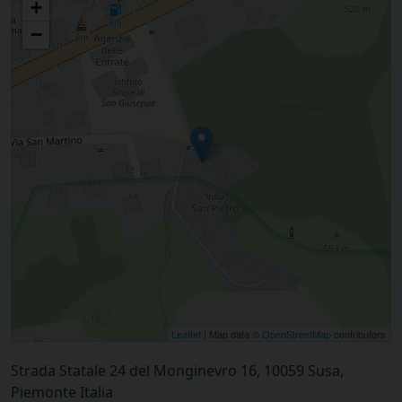
+
battesimale
−
Leaflet
| Map data ©
OpenStreetMap
contributors
Strada Statale 24 del Monginevro 16, 10059 Susa,
Piemonte Italia