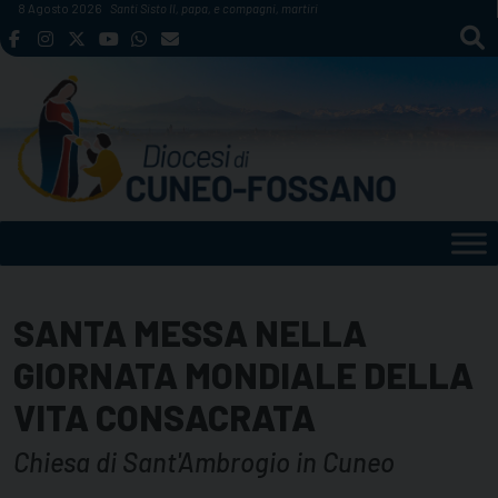
Skip
8 Agosto 2026
Santi Sisto II, papa, e compagni, martiri
to
content
SANTA MESSA NELLA
GIORNATA MONDIALE DELLA
VITA CONSACRATA
Chiesa di Sant'Ambrogio in Cuneo