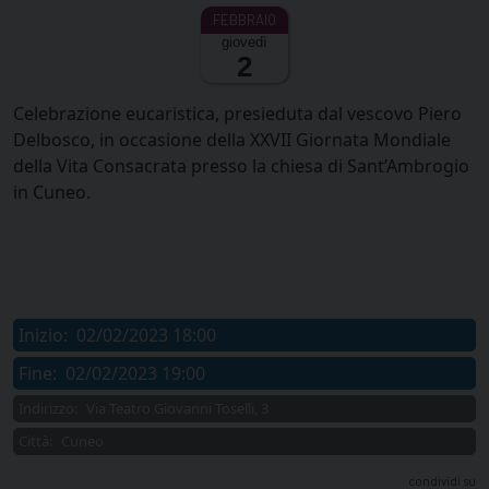
giovedì
2
Celebrazione eucaristica, presieduta dal vescovo Piero
Delbosco, in occasione della XXVII Giornata Mondiale
della Vita Consacrata presso la chiesa di Sant’Ambrogio
in Cuneo.
Inizio:
02/02/2023 18:00
Fine:
02/02/2023 19:00
Indirizzo:
Via Teatro Giovanni Toselli, 3
Città:
Cuneo
condividi su