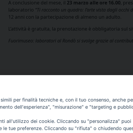
A conclusione del mese, il
23 marzo alle ore 16.00
, pres
laboratorio
“Ti racconto un quadro: l’arte vista dagli occhi 
12 anni con la partecipazione di almeno un adulto.
L’attività è gratuita, la prenotazione è obbligatoria sul s
Fuorimuseo: laboratori al Rondò si svolge grazie al contrib
via Amedeo Rossi, 28 - 12100 
imili per finalità tecniche e, con il tuo consenso, anche per 
segreteriagenerale@diocesicu
amento dell'esperienza", "misurazione" e "targeting e pubbli
c.f. 96017380047
i all'utilizzo dei cookie. Cliccando su "personalizza" puoi
re le tue preferenze. Cliccando su "rifiuta" o chiudendo que