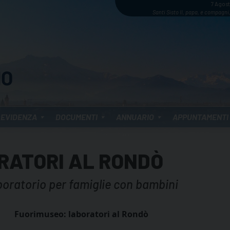
7 Agos
Santi Sisto II, papa, e compagni,
 EVIDENZA
DOCUMENTI
ANNUARIO
APPUNTAMENTI
RATORI AL RONDÒ
aboratorio per famiglie con bambini
Fuorimuseo: laboratori al Rondò