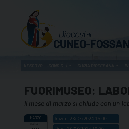
Skip
to
content
VESCOVO
CONSIGLI
CURIA DIOCESANA
IN
FUORIMUSEO: LABO
Il mese di marzo si chiude con un l
Inizio:
23/03/2024 16:00
sabato
Fine:
23/03/2024 18:00