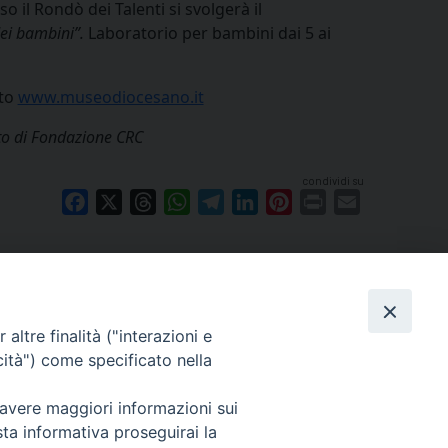
so il Rondò dei Talenti si svolgerà il
dei bambini”.
Laboratorio per bambini dai 5 ai
ito
www.museodiocesano.it
uto di Fondazione CRC
condividi su
Facebook
X
Threads
WhatsApp
Telegram
LinkedIn
Pinterest
Print
Email
Cuneo
altre finalità ("interazioni e
neofossano.it
cità") come specificato nella
 avere maggiori informazioni sui
sta informativa proseguirai la