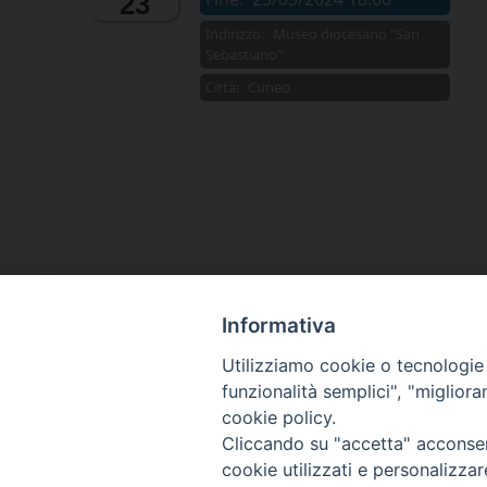
23
Indirizzo:
Museo diocesano "San
Sebastiano"
Città:
Cuneo
Informativa
Utilizziamo cookie o tecnologie s
funzionalità semplici", "miglior
cookie policy.
Cliccando su "accetta" acconsent
cookie utilizzati e personalizza