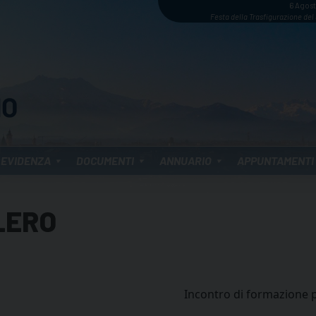
6 Agos
Festa della Trasfigurazione del
 EVIDENZA
DOCUMENTI
ANNUARIO
APPUNTAMENTI
LERO
Incontro di formazione p