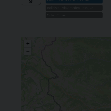
9
Indirizzo:
Via Amedeo Rossi, 28
Città:
Cuneo
Formazione del clero
+
−