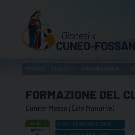
Skip
to
content
VESCOVO
CONSIGLI
CURIA DIOCESANA
IN
FORMAZIONE DEL C
Cantar Messa (Ezio Mandrile)
Inizio:
09/02/2023 09:30
giovedì
Fine:
09/02/2023 12:00