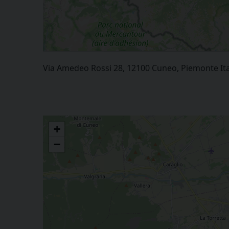
Via Amedeo Rossi 28, 12100 Cuneo, Piemonte Ita
+
−