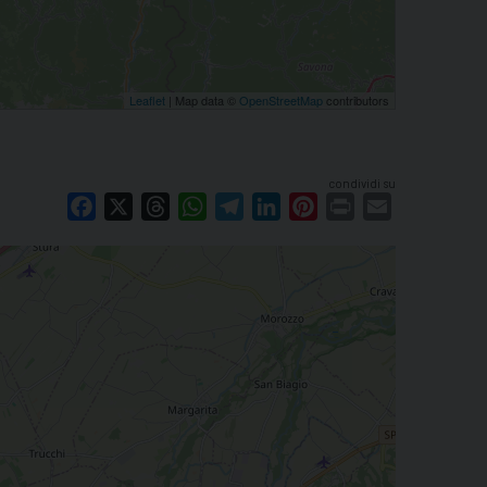
Leaflet
| Map data ©
OpenStreetMap
contributors
condividi su
Facebook
X
Threads
WhatsApp
Telegram
LinkedIn
Pinterest
Print
Email