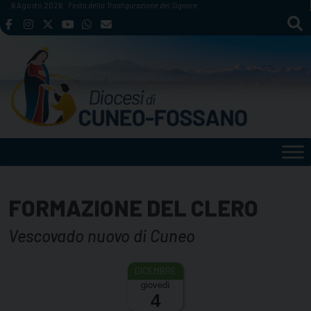
Skip
6 Agosto 2026
Festa della Trasfigurazione del Signore
to
content
FORMAZIONE DEL CLERO
Vescovado nuovo di Cuneo
giovedì
4