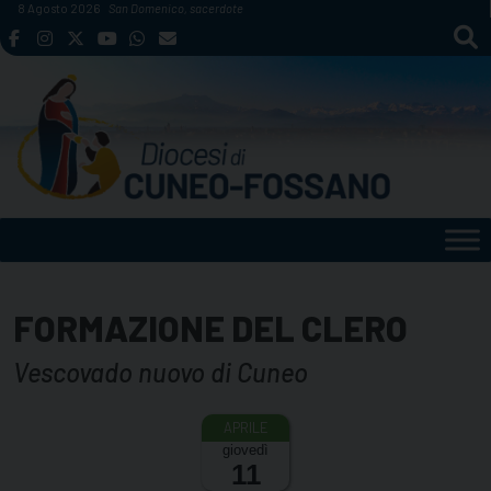
Skip
8 Agosto 2026
San Domenico, sacerdote
to
content
FORMAZIONE DEL CLERO
Vescovado nuovo di Cuneo
giovedì
11