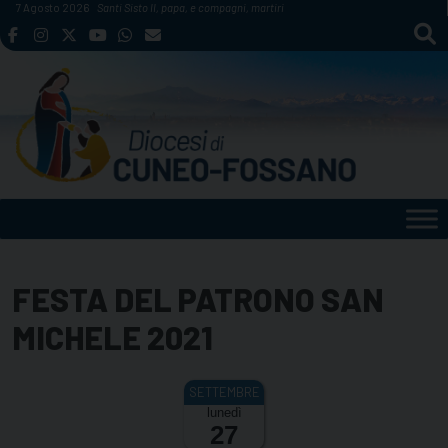
Skip
7 Agosto 2026
Santi Sisto II, papa, e compagni, martiri
to
content
FESTA DEL PATRONO SAN
MICHELE 2021
lunedì
27