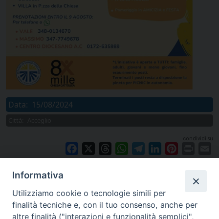
Data:
15/08/2024
Città:
Acceglio
condividi su
Facebook
X
Threads
WhatsApp
Telegram
LinkedIn
Pinterest
Print
E
Informativa
Utilizziamo cookie o tecnologie simili per
finalità tecniche e, con il tuo consenso, anche per
altre finalità ("interazioni e funzionalità semplici",