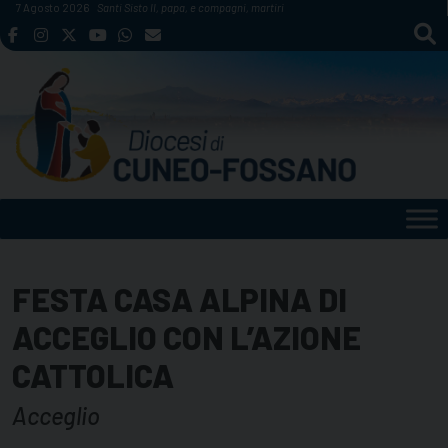
Skip
7 Agosto 2026
Santi Sisto II, papa, e compagni, martiri
to
content
FESTA CASA ALPINA DI
ACCEGLIO CON L’AZIONE
CATTOLICA
Acceglio