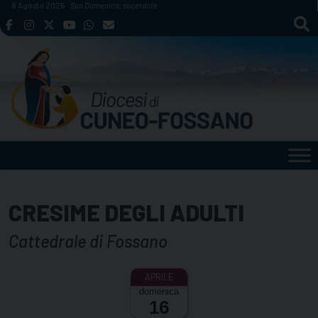
Skip
8 Agosto 2026
San Domenico, sacerdote
to
content
CRESIME DEGLI ADULTI
Cattedrale di Fossano
domenica
16