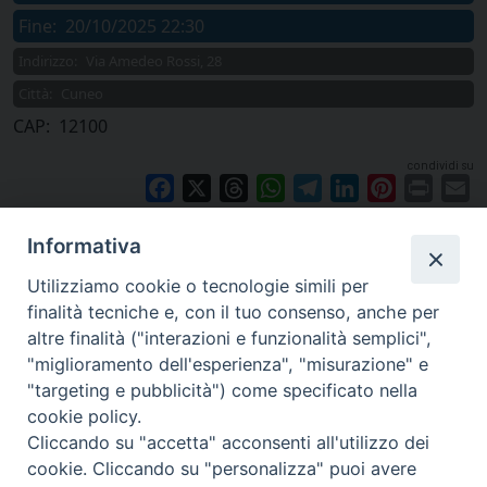
Fine:
20/10/2025 22:30
Indirizzo:
Via Amedeo Rossi, 28
Città:
Cuneo
CAP:
12100
condividi su
Facebook
X
Threads
WhatsApp
Telegram
LinkedIn
Pinterest
Print
E
Informativa
Utilizziamo cookie o tecnologie simili per
finalità tecniche e, con il tuo consenso, anche per
altre finalità ("interazioni e funzionalità semplici",
"miglioramento dell'esperienza", "misurazione" e
"targeting e pubblicità") come specificato nella
cookie policy.
Cliccando su "accetta" acconsenti all'utilizzo dei
cookie. Cliccando su "personalizza" puoi avere
via Amedeo Rossi, 28 - 12100 Cuneo