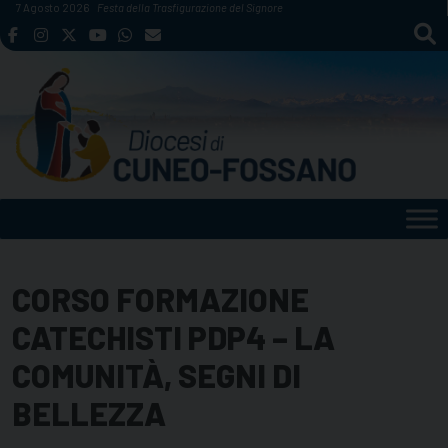
Skip
7 Agosto 2026
Festa della Trasfigurazione del Signore
to
content
CORSO FORMAZIONE
CATECHISTI PDP4 – LA
COMUNITÀ, SEGNI DI
BELLEZZA