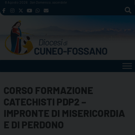
Skip
8 Agosto 2026
San Domenico, sacerdote
to
content
CORSO FORMAZIONE
CATECHISTI PDP2 –
IMPRONTE DI MISERICORDIA
E DI PERDONO