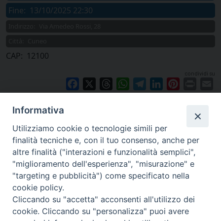
Fine:
13/10/2025 22:30
Indirizzo:
Via Amedeo Rossi, 28
Città:
Cuneo
CAP:
12100
condividi su
Facebook
X
Threads
WhatsApp
Telegram
LinkedIn
Pinterest
Print
E
Informativa
Utilizziamo cookie o tecnologie simili per
finalità tecniche e, con il tuo consenso, anche per
altre finalità ("interazioni e funzionalità semplici",
"miglioramento dell'esperienza", "misurazione" e
"targeting e pubblicità") come specificato nella
cookie policy.
Cliccando su "accetta" acconsenti all'utilizzo dei
cookie. Cliccando su "personalizza" puoi avere
via Amedeo Rossi, 28 - 12100 Cuneo