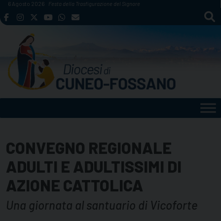
Skip
6 Agosto 2026
Festa della Trasfigurazione del Signore
to
content
CONVEGNO REGIONALE
ADULTI E ADULTISSIMI DI
AZIONE CATTOLICA
Una giornata al santuario di Vicoforte