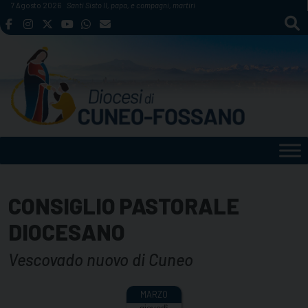
Skip
7 Agosto 2026
Santi Sisto II, papa, e compagni, martiri
to
content
CONSIGLIO PASTORALE
DIOCESANO
Vescovado nuovo di Cuneo