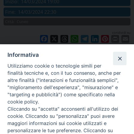
Inizio:
14/03/2024 19:00
Fine:
14/03/2024 22:30
Città:
Cuneo
condividi su
Facebook
X
Threads
WhatsApp
Telegram
LinkedIn
Pinterest
Print
E
Informativa
Utilizziamo cookie o tecnologie simili per
finalità tecniche e, con il tuo consenso, anche per
altre finalità ("interazioni e funzionalità semplici",
"miglioramento dell'esperienza", "misurazione" e
"targeting e pubblicità") come specificato nella
cookie policy.
Cliccando su "accetta" acconsenti all'utilizzo dei
cookie. Cliccando su "personalizza" puoi avere
via Amedeo Rossi, 28 - 12100 Cuneo
maggiori informazioni sui cookie utilizzati e
segreteriagenerale@diocesicuneofossano.it
personalizzare le tue preferenze. Cliccando su
c.f. 96017380047