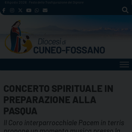
Skip
6 Agosto 2026
Festa della Trasfigurazione del Signore
to
content
CONCERTO SPIRITUALE IN
PREPARAZIONE ALLA
PASQUA
Il Coro interparrocchiale Pacem in terris
propone un momento musica presso la