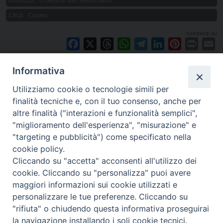
Indirizzo:
Chiesa di san Sebastiano
Città:
Cuneo
condividi su
Facebook
X
Threads
WhatsApp
Telegram
LinkedIn
Pinterest
Print
E
Informativa
Utilizziamo cookie o tecnologie simili per
finalità tecniche e, con il tuo consenso, anche per
altre finalità ("interazioni e funzionalità semplici",
"miglioramento dell'esperienza", "misurazione" e
"targeting e pubblicità") come specificato nella
cookie policy.
Cliccando su "accetta" acconsenti all'utilizzo dei
cookie. Cliccando su "personalizza" puoi avere
via Amedeo Rossi, 28 - 12100 Cuneo
maggiori informazioni sui cookie utilizzati e
segreteriagenerale@diocesicuneofossano.it
personalizzare le tue preferenze. Cliccando su
c.f. 96017380047
"rifiuta" o chiudendo questa informativa proseguirai
la navigazione installando i soli cookie tecnici.