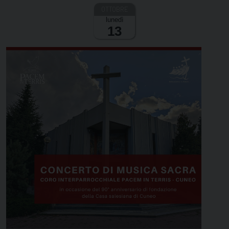
lunedì
13