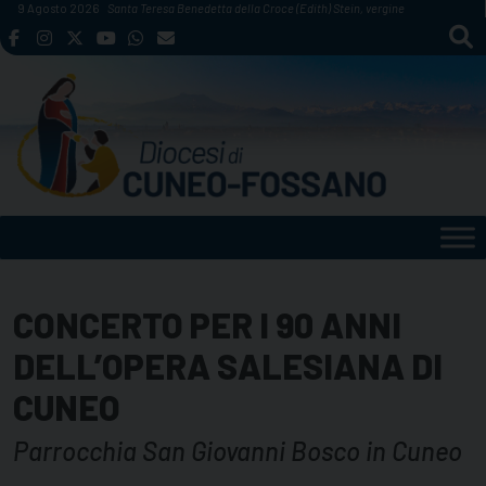
Skip
9 Agosto 2026
Santa Teresa Benedetta della Croce (Edith) Stein, vergine
to
content
CONCERTO PER I 90 ANNI
DELL’OPERA SALESIANA DI
CUNEO
Parrocchia San Giovanni Bosco in Cuneo