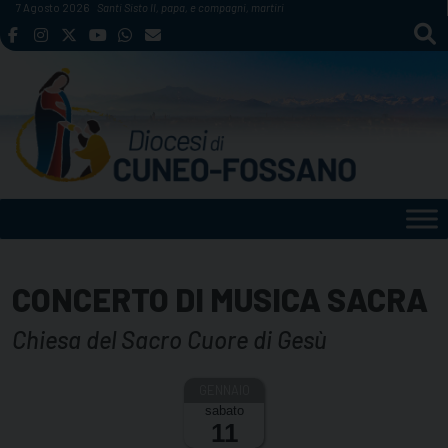
Skip
7 Agosto 2026
Santi Sisto II, papa, e compagni, martiri
to
content
CONCERTO DI MUSICA SACRA
Chiesa del Sacro Cuore di Gesù
sabato
11