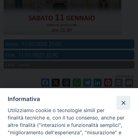
Inizio:
11/01/2025 21:00
Fine:
11/01/2025 22:00
Città:
Cuneo
condividi su
Facebook
X
Threads
WhatsApp
Telegram
LinkedIn
Pinterest
Print
E
Informativa
Utilizziamo cookie o tecnologie simili per
finalità tecniche e, con il tuo consenso, anche per
altre finalità ("interazioni e funzionalità semplici",
"miglioramento dell'esperienza", "misurazione" e