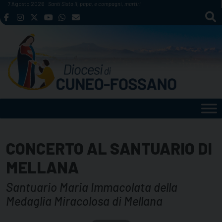
Skip
7 Agosto 2026
Santi Sisto II, papa, e compagni, martiri
to
content
CONCERTO AL SANTUARIO DI
MELLANA
Santuario Maria Immacolata della
Medaglia Miracolosa di Mellana