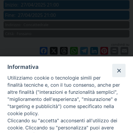
Inizio:
27/04/2025 21:00
Fine:
27/04/2025 21:00
Indirizzo:
Concattedrale
Città:
Fossano
condividi su
Facebook
X
Threads
WhatsApp
Telegram
LinkedIn
Pinterest
Print
E
Informativa
Utilizziamo cookie o tecnologie simili per
finalità tecniche e, con il tuo consenso, anche per
altre finalità ("interazioni e funzionalità semplici",
"miglioramento dell'esperienza", "misurazione" e
"targeting e pubblicità") come specificato nella
cookie policy.
Cliccando su "accetta" acconsenti all'utilizzo dei
cookie. Cliccando su "personalizza" puoi avere
via Amedeo Rossi, 28 - 12100 Cuneo