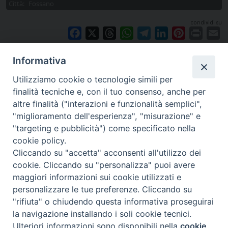
Città:
Fossano
condividi su
Facebook
X
Threads
WhatsApp
Telegram
LinkedIn
Pinterest
Print
E
Informativa
Utilizziamo cookie o tecnologie simili per
finalità tecniche e, con il tuo consenso, anche per
altre finalità ("interazioni e funzionalità semplici",
"miglioramento dell'esperienza", "misurazione" e
"targeting e pubblicità") come specificato nella
cookie policy.
Cliccando su "accetta" acconsenti all'utilizzo dei
cookie. Cliccando su "personalizza" puoi avere
via Amedeo Rossi, 28 - 12100 Cuneo
maggiori informazioni sui cookie utilizzati e
segreteriagenerale@diocesicuneofossano.it
personalizzare le tue preferenze. Cliccando su
c.f. 96017380047
"rifiuta" o chiudendo questa informativa proseguirai
la navigazione installando i soli cookie tecnici.
Ulteriori informazioni sono disponibili nella
cookie
Preferenze Cookie