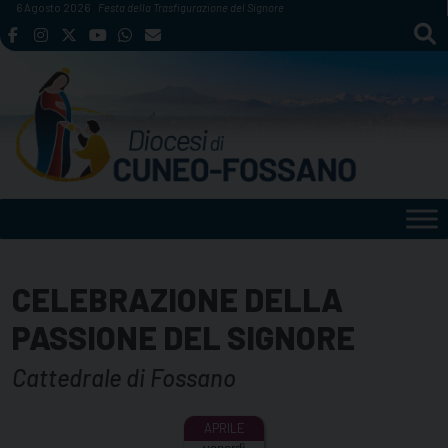
Skip
6 Agosto 2026
Festa della Trasfigurazione del Signore
to
content
CELEBRAZIONE DELLA
PASSIONE DEL SIGNORE
Cattedrale di Fossano