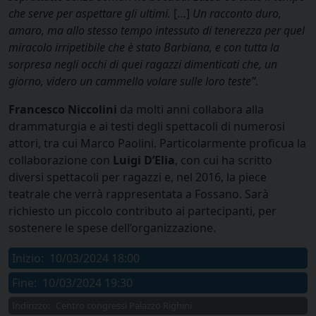
che serve per aspettare gli ultimi.
[…]
Un racconto duro,
amaro, ma allo stesso tempo intessuto di tenerezza per quel
miracolo irripetibile che è stato Barbiana, e con tutta la
sorpresa negli occhi di quei ragazzi dimenticati che, un
giorno, videro un cammello volare sulle loro teste”
.
Francesco Niccolini
da molti anni collabora alla
drammaturgia e ai testi degli spettacoli di numerosi
attori, tra cui Marco Paolini. Particolarmente proficua la
collaborazione con
Luigi D’Elia
, con cui ha scritto
diversi spettacoli per ragazzi e, nel 2016, la piece
teatrale che verrà rappresentata a Fossano. Sarà
richiesto un piccolo contributo ai partecipanti, per
sostenere le spese dell’organizzazione.
Inizio:
10/03/2024 18:00
Fine:
10/03/2024 19:30
Indirizzo:
Centro congressi Palazzo Righini