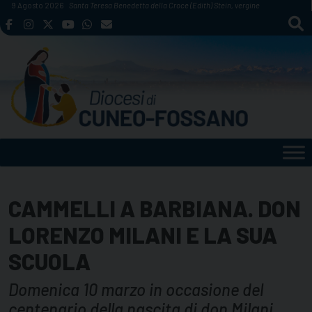
Skip
9 Agosto 2026
Santa Teresa Benedetta della Croce (Edith) Stein, vergine
to
content
CAMMELLI A BARBIANA. DON
LORENZO MILANI E LA SUA
SCUOLA
Domenica 10 marzo in occasione del
centenario della nascita di don Milani