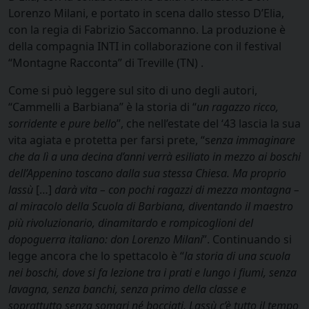
Lorenzo Milani, e portato in scena dallo stesso D’Elia,
con la regia di Fabrizio Saccomanno. La produzione è
della compagnia INTI in collaborazione con il festival
“Montagne Racconta” di Treville (TN) .
Come si può leggere sul sito di uno degli autori,
“Cammelli a Barbiana” è la storia di “
un ragazzo ricco,
sorridente e pure bello
”, che nell’estate del ‘43 lascia la sua
vita agiata e protetta per farsi prete, “s
enza immaginare
che da lì a una decina d’anni verr
à
esiliato in mezzo ai boschi
dell’Appenino toscano dalla sua stessa Chiesa. Ma proprio
lassù
[…]
dar
à
vita – con pochi ragazzi di mezza montagna –
al miracolo della Scuola di Barbiana, diventando il maestro
più rivoluzionario, dinamitardo e rompicoglioni del
dopoguerra italiano: don Lorenzo Milani
”. Continuando si
legge ancora che lo spettacolo è “
la storia di una scuola
nei boschi, dove si fa lezione tra i prati e lungo i fiumi, senza
lavagna, senza banchi, senza primo della classe e
soprattutto senza somari n
é
bocciati. Lassù c’è tutto il tempo