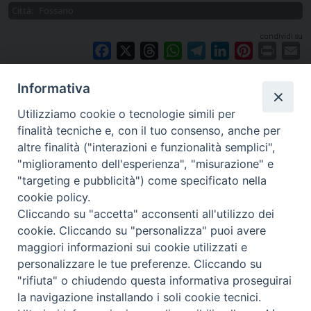
Città:
Fossano
condividi su
Facebook
X
Threads
WhatsApp
Telegram
LinkedIn
Pinterest
Print
E
Informativa
Utilizziamo cookie o tecnologie simili per
finalità tecniche e, con il tuo consenso, anche per
altre finalità ("interazioni e funzionalità semplici",
"miglioramento dell'esperienza", "misurazione" e
"targeting e pubblicità") come specificato nella
cookie policy.
Cliccando su "accetta" acconsenti all'utilizzo dei
cookie. Cliccando su "personalizza" puoi avere
via Amedeo Rossi, 28 - 12100 Cuneo
maggiori informazioni sui cookie utilizzati e
segreteriagenerale@diocesicuneofossano.it
personalizzare le tue preferenze. Cliccando su
c.f. 96017380047
"rifiuta" o chiudendo questa informativa proseguirai
la navigazione installando i soli cookie tecnici.