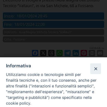
Tecnico “Vallauri”, in via San Michele, 68 a Fossano.
Inizio:
18/01/2024 20:45
Fine:
18/01/2024 22:00
Indirizzo:
Aula Magna Istituto Tecnico “Vallauri”
Città:
Fossano
condividi su
Facebook
X
Threads
WhatsApp
Telegram
LinkedIn
Pinterest
Print
E
Informativa
Utilizziamo cookie o tecnologie simili per
finalità tecniche e, con il tuo consenso, anche per
altre finalità ("interazioni e funzionalità semplici",
"miglioramento dell'esperienza", "misurazione" e
"targeting e pubblicità") come specificato nella
cookie policy.