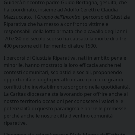
Guiderà l’incontro padre Guido Bertagna, gesuita, che
ha coordinato, insieme ad Adolfo Ceretti e Claudia
Mazzuccato, il
Gruppo dell’Incontro
, percorso di Giustizia
Riparativa che ha messo a confronto vittime e
responsabili della lotta armata che a cavallo degli anni
’70 e ’80 del secolo scorso ha causato la morte di oltre
400 persone ed il ferimento di altre 1500.
I percorsi di Giustizia Riparativa, nati in ambito penale
minorile, hanno mostrato la loro efficacia anche nei
contesti comunitari, scolastici e sociali, proponendo
opportunità e luoghi per aﬀrontare i piccoli e grandi
conﬂitti che inevitabilmente sorgono nella quotidianità.
La Caritas diocesana sta lavorando per oﬀrire anche al
nostro territorio occasioni per conoscere i valori e le
potenzialità di questo paradigma e porre le premesse
perché anche le nostre città diventino comunità
riparative.
L’incontro si svolgerà presso l’Aula Magna dell’Istituto