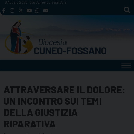
Skip
8 Agosto 2026
San Domenico, sacerdote
to
content
ATTRAVERSARE IL DOLORE:
UN INCONTRO SUI TEMI
DELLA GIUSTIZIA
RIPARATIVA