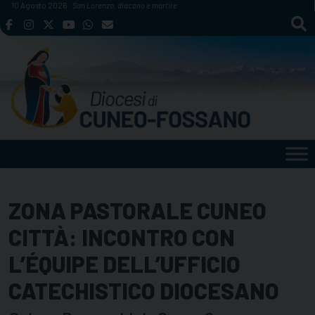
Skip
10 Agosto 2026
San Lorenzo, diacono e martire
to
content
ZONA PASTORALE CUNEO
CITTÀ: INCONTRO CON
L’ÉQUIPE DELL’UFFICIO
CATECHISTICO DIOCESANO