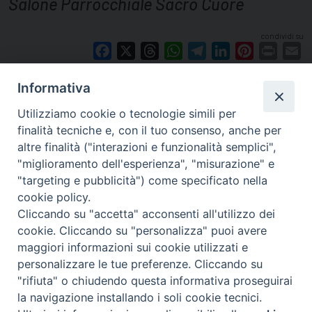
Salone Parrocchiale Sacro Cuore
condividi su
Facebook
X
Threads
WhatsApp
Telegram
LinkedIn
Pinterest
Print
E
Informativa
Utilizziamo cookie o tecnologie simili per
finalità tecniche e, con il tuo consenso, anche per
altre finalità ("interazioni e funzionalità semplici",
"miglioramento dell'esperienza", "misurazione" e
"targeting e pubblicità") come specificato nella
cookie policy.
Cliccando su "accetta" acconsenti all'utilizzo dei
cookie. Cliccando su "personalizza" puoi avere
via Amedeo Rossi, 28 - 12100 Cuneo
maggiori informazioni sui cookie utilizzati e
segreteriagenerale@diocesicuneofossano.it
personalizzare le tue preferenze. Cliccando su
c.f. 96017380047
"rifiuta" o chiudendo questa informativa proseguirai
la navigazione installando i soli cookie tecnici.