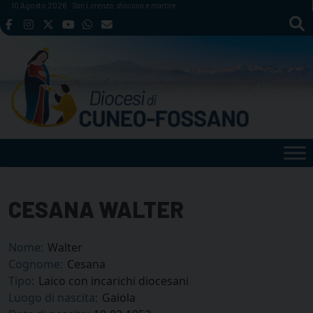
Skip
10 Agosto 2026
San Lorenzo, diacono e martire
to
content
CESANA WALTER
Nome:
Walter
Cognome:
Cesana
Tipo:
Laico con incarichi diocesani
Luogo di nascita:
Gaiola