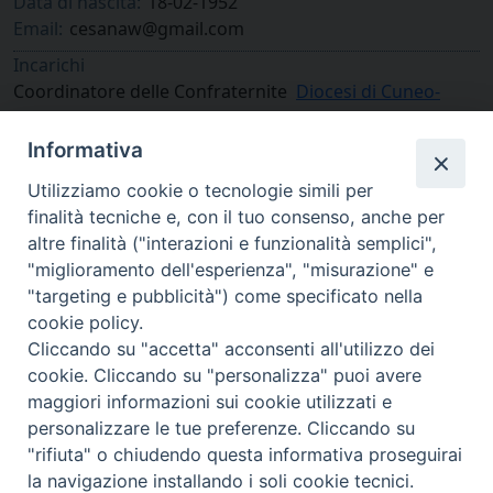
Data di nascita:
18-02-1952
Email:
cesanaw@gmail.com
Incarichi
Coordinatore delle Confraternite
Diocesi di Cuneo-
Fossano
Informativa
Utilizziamo cookie o tecnologie simili per
finalità tecniche e, con il tuo consenso, anche per
altre finalità ("interazioni e funzionalità semplici",
"miglioramento dell'esperienza", "misurazione" e
"targeting e pubblicità") come specificato nella
cookie policy.
Cliccando su "accetta" acconsenti all'utilizzo dei
cookie. Cliccando su "personalizza" puoi avere
via Amedeo Rossi, 28 - 12100 Cuneo
maggiori informazioni sui cookie utilizzati e
segreteriagenerale@diocesicuneofossano.it
personalizzare le tue preferenze. Cliccando su
c.f. 96017380047
"rifiuta" o chiudendo questa informativa proseguirai
la navigazione installando i soli cookie tecnici.