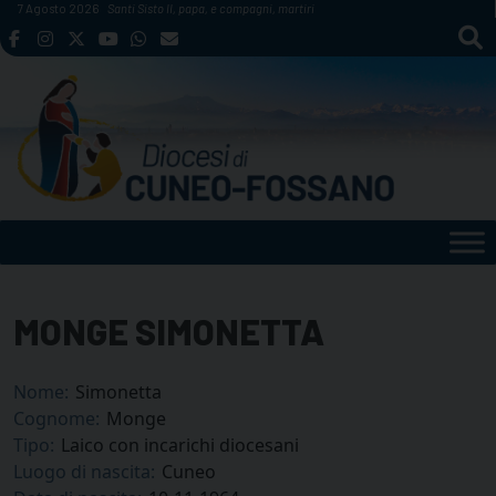
Skip
7 Agosto 2026
Santi Sisto II, papa, e compagni, martiri
to
content
MONGE SIMONETTA
Nome:
Simonetta
Cognome:
Monge
Tipo:
Laico con incarichi diocesani
Luogo di nascita:
Cuneo