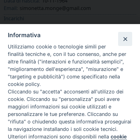
Data di nascita:
10-11-1964
Email:
simonetta.monge@gmail.com
Incarichi
Collaboratore
Istituto diocesano di musica sacra
Informativa
Utilizziamo cookie o tecnologie simili per
finalità tecniche e, con il tuo consenso, anche per
altre finalità ("interazioni e funzionalità semplici",
"miglioramento dell'esperienza", "misurazione" e
"targeting e pubblicità") come specificato nella
cookie policy.
Cliccando su "accetta" acconsenti all'utilizzo dei
cookie. Cliccando su "personalizza" puoi avere
via Amedeo Rossi, 28 - 12100 Cuneo
maggiori informazioni sui cookie utilizzati e
segreteriagenerale@diocesicuneofossano.it
personalizzare le tue preferenze. Cliccando su
c.f. 96017380047
"rifiuta" o chiudendo questa informativa proseguirai
la navigazione installando i soli cookie tecnici.
Ulteriori informazioni sono disponibili nella
cookie
Preferenze Cookie