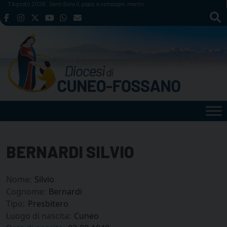
Skip
7 Agosto 2026
Santi Sisto II, papa, e compagni, martiri
to
content
BERNARDI SILVIO
Nome:
Silvio
Cognome:
Bernardi
Tipo:
Presbitero
Luogo di nascita:
Cuneo