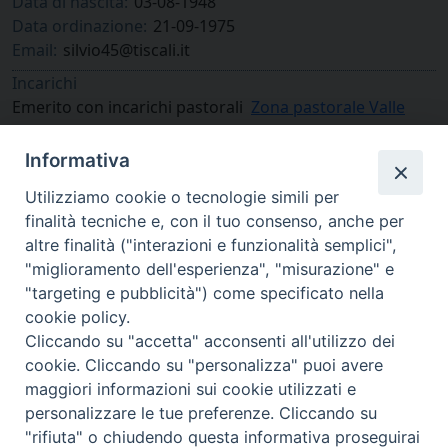
Data di nascita:
03-08-1948
Data ordinazione:
21-09-1975
Email:
silvio45@tiscali.it
Incarichi
Emerito con incarichi pastorali
Zona pastorale Valle
Stura
Informativa
Utilizziamo cookie o tecnologie simili per
finalità tecniche e, con il tuo consenso, anche per
altre finalità ("interazioni e funzionalità semplici",
"miglioramento dell'esperienza", "misurazione" e
"targeting e pubblicità") come specificato nella
cookie policy.
Cliccando su "accetta" acconsenti all'utilizzo dei
cookie. Cliccando su "personalizza" puoi avere
via Amedeo Rossi, 28 - 12100 Cuneo
maggiori informazioni sui cookie utilizzati e
segreteriagenerale@diocesicuneofossano.it
personalizzare le tue preferenze. Cliccando su
c.f. 96017380047
"rifiuta" o chiudendo questa informativa proseguirai