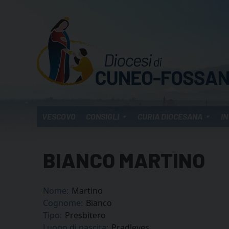
Skip
to
content
VESCOVO
CONSIGLI
CURIA DIOCESANA
IN
BIANCO MARTINO
Nome:
Martino
Cognome:
Bianco
Tipo:
Presbitero
Luogo di nascita:
Pradleves