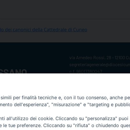
lo dei canonici della Cattedrale di Cuneo
via Amedeo Rossi, 28 - 12100 
segreteriagenerale@diocesicu
c.f. 96017380047
imili per finalità tecniche e, con il tuo consenso, anche per 
amento dell'esperienza", "misurazione" e "targeting e pubbli
i all'utilizzo dei cookie. Cliccando su "personalizza" puoi
re le tue preferenze. Cliccando su "rifiuta" o chiudendo que