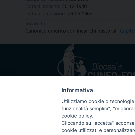
Data di nascita:
20-12-1940
Data ordinazione:
29-06-1963
Incarichi
Canonico emerito con incarichi pastorali
Capito
Informativa
Utilizziamo cookie o tecnologie s
funzionalità semplici", "miglior
cookie policy.
Cliccando su "accetta" acconsent
cookie utilizzati e personalizza