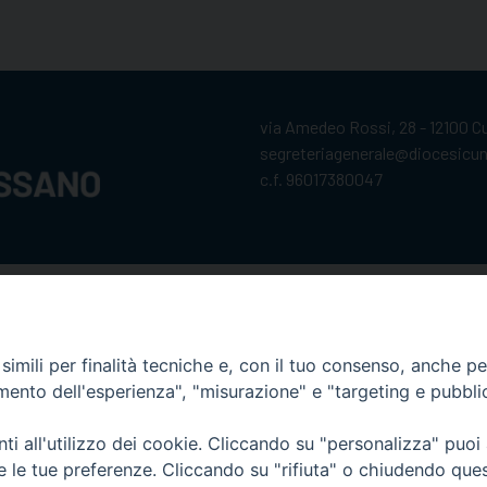
via Amedeo Rossi, 28 - 12100 
segreteriagenerale@diocesicu
c.f. 96017380047
imili per finalità tecniche e, con il tuo consenso, anche per 
amento dell'esperienza", "misurazione" e "targeting e pubbli
i all'utilizzo dei cookie. Cliccando su "personalizza" puoi
re le tue preferenze. Cliccando su "rifiuta" o chiudendo que