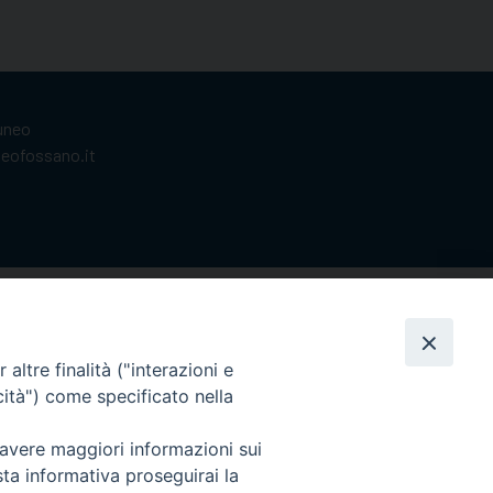
Cuneo
neofossano.it
altre finalità ("interazioni e
cità") come specificato nella
 avere maggiori informazioni sui
sta informativa proseguirai la