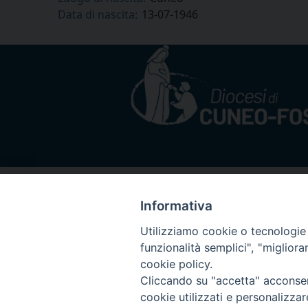
Data di nascita:
13-07-1946
Informativa
Utilizziamo cookie o tecnologie s
funzionalità semplici", "miglior
cookie policy.
Cliccando su "accetta" acconsent
cookie utilizzati e personalizza