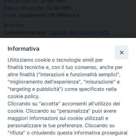
Data di nascita:
27-06-1967
Data ordinazione:
12-10-1991
Email:
lucafavretto1967@libero.it
Incarichi
Canonico onorario
Capitolo dei canonici della
Cattedrale di Cuneo
Informativa
Utilizziamo cookie o tecnologie simili per
finalità tecniche e, con il tuo consenso, anche per
altre finalità ("interazioni e funzionalità semplici",
"miglioramento dell'esperienza", "misurazione" e
"targeting e pubblicità") come specificato nella
cookie policy.
Cliccando su "accetta" acconsenti all'utilizzo dei
cookie. Cliccando su "personalizza" puoi avere
via Amedeo Rossi, 28 - 12100 Cuneo
maggiori informazioni sui cookie utilizzati e
segreteriagenerale@diocesicuneofossano.it
personalizzare le tue preferenze. Cliccando su
c.f. 96017380047
"rifiuta" o chiudendo questa informativa proseguirai