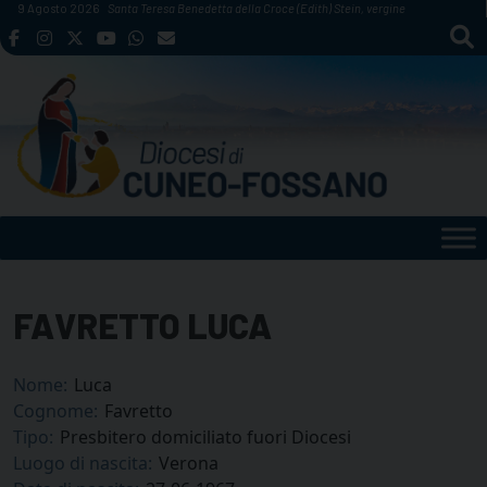
Skip
9 Agosto 2026
Santa Teresa Benedetta della Croce (Edith) Stein, vergine
to
content
FAVRETTO LUCA
Nome:
Luca
Cognome:
Favretto
Tipo:
Presbitero domiciliato fuori Diocesi
Luogo di nascita:
Verona