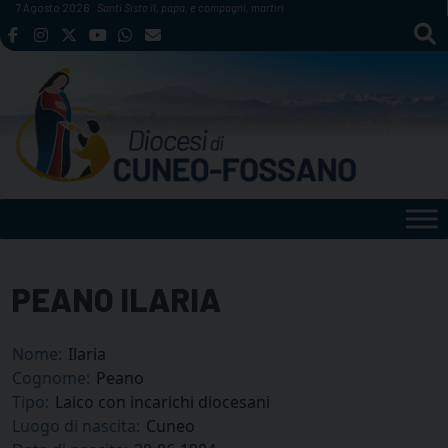
Skip
7 Agosto 2026
Santi Sisto II, papa, e compagni, martiri
to
content
PEANO ILARIA
Nome:
Ilaria
Cognome:
Peano
Tipo:
Laico con incarichi diocesani
Luogo di nascita:
Cuneo