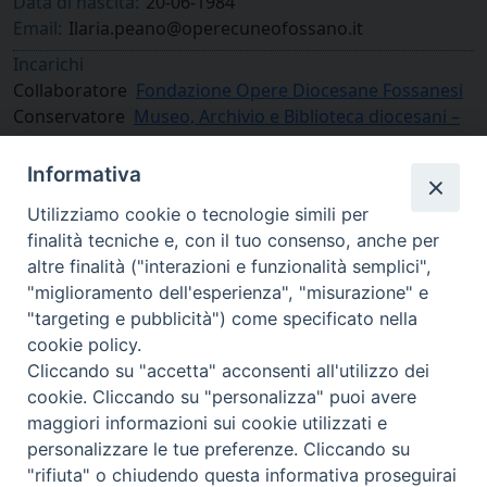
Data di nascita:
20-06-1984
Email:
Ilaria.peano@operecuneofossano.it
Incarichi
Collaboratore
Fondazione Opere Diocesane Fossanesi
Conservatore
Museo, Archivio e Biblioteca diocesani –
MAB
Informativa
Utilizziamo cookie o tecnologie simili per
finalità tecniche e, con il tuo consenso, anche per
altre finalità ("interazioni e funzionalità semplici",
"miglioramento dell'esperienza", "misurazione" e
"targeting e pubblicità") come specificato nella
cookie policy.
Cliccando su "accetta" acconsenti all'utilizzo dei
cookie. Cliccando su "personalizza" puoi avere
via Amedeo Rossi, 28 - 12100 Cuneo
maggiori informazioni sui cookie utilizzati e
segreteriagenerale@diocesicuneofossano.it
personalizzare le tue preferenze. Cliccando su
c.f. 96017380047
"rifiuta" o chiudendo questa informativa proseguirai