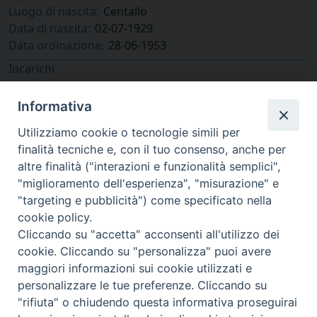
Luogo di nascita:
Centallo
Data di nascita:
02-07-1929
Data ordinazione:
28-06-1953
Incarichi
Emerito
Diocesi di Cuneo-Fossano
Informativa
Utilizziamo cookie o tecnologie simili per
finalità tecniche e, con il tuo consenso, anche per
altre finalità ("interazioni e funzionalità semplici",
"miglioramento dell'esperienza", "misurazione" e
"targeting e pubblicità") come specificato nella
cookie policy.
Cliccando su "accetta" acconsenti all'utilizzo dei
cookie. Cliccando su "personalizza" puoi avere
via Amedeo Rossi, 28 - 12100 Cuneo
maggiori informazioni sui cookie utilizzati e
segreteriagenerale@diocesicuneofossano.it
personalizzare le tue preferenze. Cliccando su
c.f. 96017380047
"rifiuta" o chiudendo questa informativa proseguirai