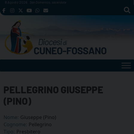
Skip
8 Agosto 2026
San Domenico, sacerdote
to
content
PELLEGRINO GIUSEPPE
(PINO)
Nome:
Giuseppe (Pino)
Cognome:
Pellegrino
Tipo:
Presbitero