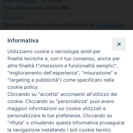
Data di nascita:
19-10-1937
Data ordinazione:
29-06-1961
Incarichi
Canonico emerito con incarichi pastorali
Capitolo dei
canonici della Concattedrale di Fossano
Informativa
Utilizziamo cookie o tecnologie simili per
finalità tecniche e, con il tuo consenso, anche per
altre finalità ("interazioni e funzionalità semplici",
"miglioramento dell'esperienza", "misurazione" e
"targeting e pubblicità") come specificato nella
cookie policy.
Cliccando su "accetta" acconsenti all'utilizzo dei
cookie. Cliccando su "personalizza" puoi avere
via Amedeo Rossi, 28 - 12100 Cuneo
maggiori informazioni sui cookie utilizzati e
segreteriagenerale@diocesicuneofossano.it
personalizzare le tue preferenze. Cliccando su
c.f. 96017380047
"rifiuta" o chiudendo questa informativa proseguirai
la navigazione installando i soli cookie tecnici.