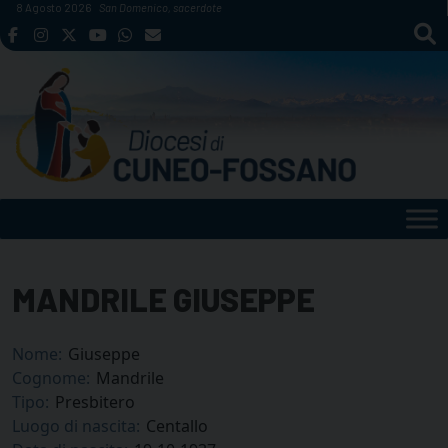
Skip
8 Agosto 2026
San Domenico, sacerdote
to
content
MANDRILE GIUSEPPE
Nome:
Giuseppe
Cognome:
Mandrile
Tipo:
Presbitero
Luogo di nascita:
Centallo