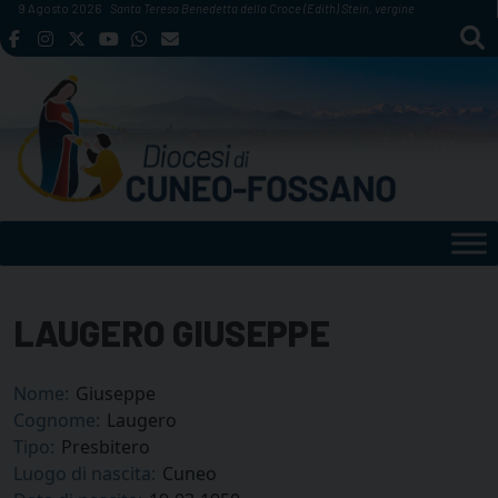
Skip
9 Agosto 2026
Santa Teresa Benedetta della Croce (Edith) Stein, vergine
to
content
LAUGERO GIUSEPPE
Nome:
Giuseppe
Cognome:
Laugero
Tipo:
Presbitero
Luogo di nascita:
Cuneo