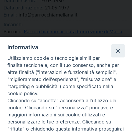
Data di nascita:
19-03-1950
Data ordinazione:
21-05-1977
Email:
info@parrocchiamellana.it
Incarichi
Parroco
Parrocchia Immacolata Concezione di Maria
Vergine in Mellana di Boves
Informativa
Utilizziamo cookie o tecnologie simili per
finalità tecniche e, con il tuo consenso, anche per
altre finalità ("interazioni e funzionalità semplici",
"miglioramento dell'esperienza", "misurazione" e
"targeting e pubblicità") come specificato nella
cookie policy.
Cliccando su "accetta" acconsenti all'utilizzo dei
cookie. Cliccando su "personalizza" puoi avere
via Amedeo Rossi, 28 - 12100 Cuneo
maggiori informazioni sui cookie utilizzati e
segreteriagenerale@diocesicuneofossano.it
personalizzare le tue preferenze. Cliccando su
c.f. 96017380047
"rifiuta" o chiudendo questa informativa proseguirai