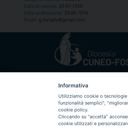
Data di nascita:
20-07-1950
Data ordinazione:
29-06-1974
Email:
g.tortalla@gmail.com
Informativa
Utilizziamo cookie o tecnologie s
funzionalità semplici", "miglior
cookie policy.
Cliccando su "accetta" acconsent
cookie utilizzati e personalizza