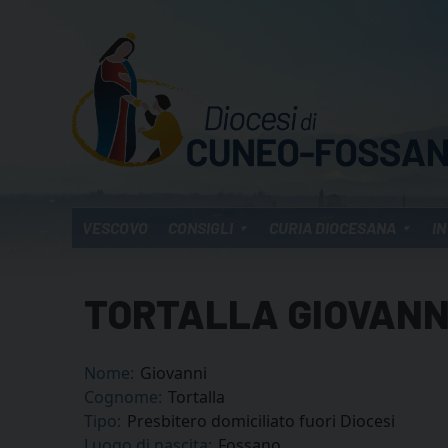
Skip
to
content
VESCOVO
CONSIGLI
CURIA DIOCESANA
IN
TORTALLA GIOVANN
Nome:
Giovanni
Cognome:
Tortalla
Tipo:
Presbitero domiciliato fuori Diocesi
Luogo di nascita:
Fossano