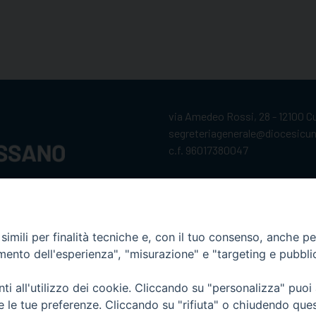
via Amedeo Rossi, 28 - 12100 
segreteriagenerale@diocesicu
c.f. 96017380047
imili per finalità tecniche e, con il tuo consenso, anche per 
amento dell'esperienza", "misurazione" e "targeting e pubbli
i all'utilizzo dei cookie. Cliccando su "personalizza" puoi
re le tue preferenze. Cliccando su "rifiuta" o chiudendo que