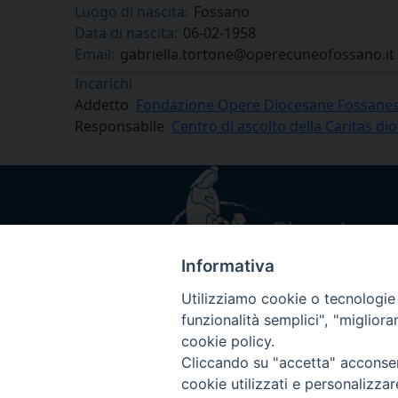
Luogo di nascita:
Fossano
Data di nascita:
06-02-1958
Email:
gabriella.tortone@operecuneofossano.it
Incarichi
Addetto
Fondazione Opere Diocesane Fossanes
Responsabile
Centro di ascolto della Caritas d
Informativa
Utilizziamo cookie o tecnologie s
funzionalità semplici", "miglior
cookie policy.
Cliccando su "accetta" acconsent
cookie utilizzati e personalizza