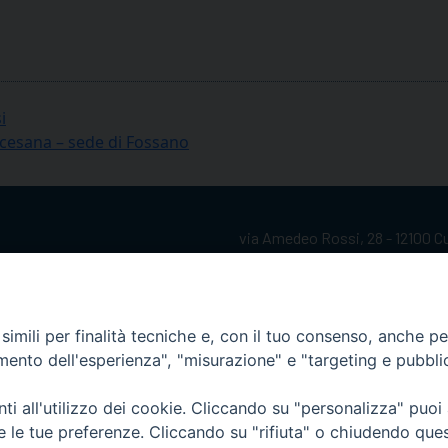
i
iocesana – sede di Fossano
via Amedeo Rossi, 28 - 12100 
segreteriagenerale@diocesicu
c.f. 96017380047
imili per finalità tecniche e, con il tuo consenso, anche per 
amento dell'esperienza", "misurazione" e "targeting e pubbli
i all'utilizzo dei cookie. Cliccando su "personalizza" puoi
re le tue preferenze. Cliccando su "rifiuta" o chiudendo que