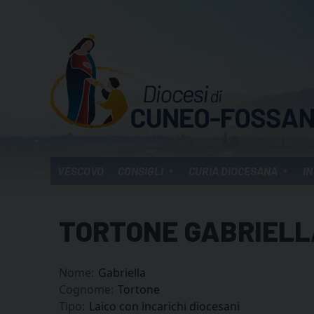
Skip
to
content
VESCOVO
CONSIGLI
CURIA DIOCESANA
IN
TORTONE GABRIEL
Nome:
Gabriella
Cognome:
Tortone
Tipo:
Laico con incarichi diocesani