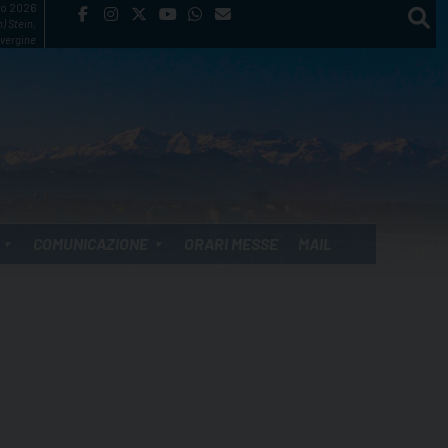
to 2026
) Stein,
vergine
COMUNICAZIONE
ORARI MESSE
MAIL