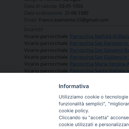
Data di nascita:
03-01-1955
Data ordinazione:
21-06-1980
Email:
franco.biamonte.55@gmail.com
Incarichi
Vicario parrocchiale
Parrocchia Natività di Mari
Vicario parrocchiale
Parrocchia San Fiorenzo in
Vicario parrocchiale
Parrocchia San Giovanni Bat
Vicario parrocchiale
Parrocchia San Giuliano i
Vicario parrocchiale
Parrocchia Maria Vergine 
Vicario parrocchiale
Parrocchia Santo Stefano i
Vicario parrocchiale
Parrocchia San Lorenzo Mar
Vicario parrocchiale
Parrocchia Santi Pietro e P
Informativa
Utilizziamo cookie o tecnologie s
funzionalità semplici", "miglior
cookie policy.
Cliccando su "accetta" acconsent
cookie utilizzati e personalizza