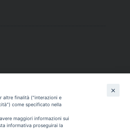
altre finalità ("interazioni e
cità") come specificato nella
Cuneo
 avere maggiori informazioni sui
neofossano.it
sta informativa proseguirai la