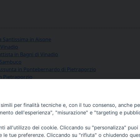
a Santissima in Aisone
 Vinadio
tista in Bagni di Vinadio
n Sambuco
Assunta in Pontebernardo di Pietraporzio
n Pietraporzio
tire in Bersezio di Argentera
aolo in Argentera
imili per finalità tecniche e, con il tuo consenso, anche per 
amento dell'esperienza", "misurazione" e "targeting e pubbli
via Amedeo Rossi, 28 - 12100 
i all'utilizzo dei cookie. Cliccando su "personalizza" puoi
segreteriagenerale@diocesicu
re le tue preferenze. Cliccando su "rifiuta" o chiudendo que
c.f. 96017380047