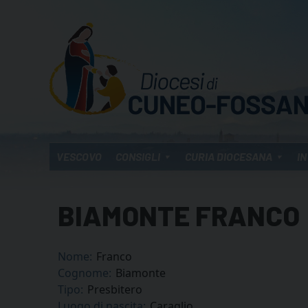
Skip
to
content
VESCOVO
CONSIGLI
CURIA DIOCESANA
IN
BIAMONTE FRANCO
Nome:
Franco
Cognome:
Biamonte
Tipo:
Presbitero
Luogo di nascita:
Caraglio