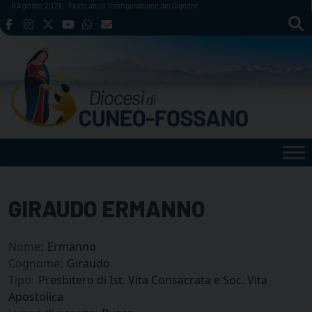
Skip
6 Agosto 2026
Festa della Trasfigurazione del Signore
to
content
GIRAUDO ERMANNO
Nome:
Ermanno
Cognome:
Giraudo
Tipo:
Presbitero di Ist. Vita Consacrata e Soc. Vita
Apostolica