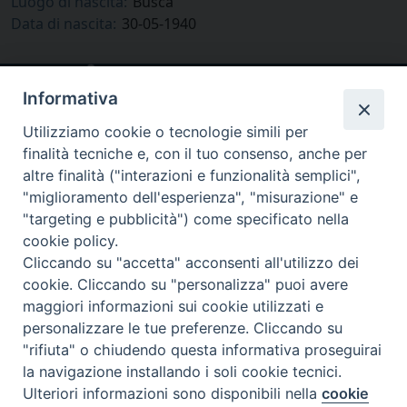
Luogo di nascita:
Busca
Data di nascita:
30-05-1940
Informativa
Utilizziamo cookie o tecnologie simili per
finalità tecniche e, con il tuo consenso, anche per
altre finalità ("interazioni e funzionalità semplici",
"miglioramento dell'esperienza", "misurazione" e
"targeting e pubblicità") come specificato nella
cookie policy.
via Amedeo Rossi, 28 - 12100 Cuneo
Cliccando su "accetta" acconsenti all'utilizzo dei
segreteriagenerale@diocesicuneofossano.it
cookie. Cliccando su "personalizza" puoi avere
c.f. 96017380047
maggiori informazioni sui cookie utilizzati e
personalizzare le tue preferenze. Cliccando su
"rifiuta" o chiudendo questa informativa proseguirai
la navigazione installando i soli cookie tecnici.
Ulteriori informazioni sono disponibili nella
cookie
Preferenze Cookie