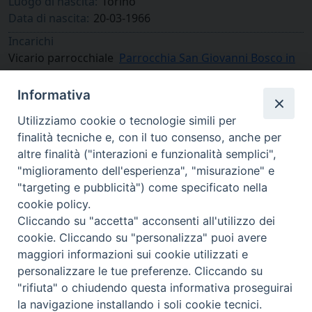
Luogo di nascita:
Torino
Data di nascita:
20-03-1966
Incarichi
Vicario parrocchiale
Parrocchia San Giovanni Bosco in
Cuneo
Informativa
Utilizziamo cookie o tecnologie simili per
finalità tecniche e, con il tuo consenso, anche per
altre finalità ("interazioni e funzionalità semplici",
"miglioramento dell'esperienza", "misurazione" e
"targeting e pubblicità") come specificato nella
cookie policy.
Cliccando su "accetta" acconsenti all'utilizzo dei
cookie. Cliccando su "personalizza" puoi avere
via Amedeo Rossi, 28 - 12100 Cuneo
maggiori informazioni sui cookie utilizzati e
segreteriagenerale@diocesicuneofossano.it
personalizzare le tue preferenze. Cliccando su
c.f. 96017380047
"rifiuta" o chiudendo questa informativa proseguirai
la navigazione installando i soli cookie tecnici.