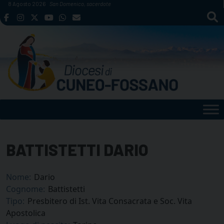
Skip
8 Agosto 2026
San Domenico, sacerdote
to
content
BATTISTETTI DARIO
Nome:
Dario
Cognome:
Battistetti
Tipo:
Presbitero di Ist. Vita Consacrata e Soc. Vita
Apostolica