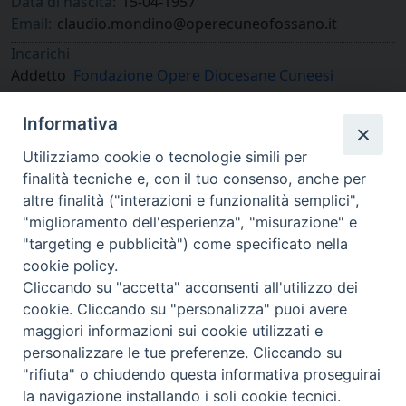
Data di nascita:
15-04-1957
Email:
claudio.mondino@operecuneofossano.it
Incarichi
Addetto
Fondazione Opere Diocesane Cuneesi
Direttore
Sala Cinema Lanteri
Informativa
Utilizziamo cookie o tecnologie simili per
finalità tecniche e, con il tuo consenso, anche per
altre finalità ("interazioni e funzionalità semplici",
"miglioramento dell'esperienza", "misurazione" e
"targeting e pubblicità") come specificato nella
cookie policy.
Cliccando su "accetta" acconsenti all'utilizzo dei
cookie. Cliccando su "personalizza" puoi avere
via Amedeo Rossi, 28 - 12100 Cuneo
maggiori informazioni sui cookie utilizzati e
segreteriagenerale@diocesicuneofossano.it
personalizzare le tue preferenze. Cliccando su
c.f. 96017380047
"rifiuta" o chiudendo questa informativa proseguirai
la navigazione installando i soli cookie tecnici.