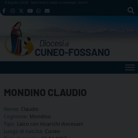
Skip
8 Agosto 2026
Santi Sisto II, papa, e compagni, martiri
to
content
MONDINO CLAUDIO
Nome:
Claudio
Cognome:
Mondino
Tipo:
Laico con incarichi diocesani
Luogo di nascita:
Cuneo