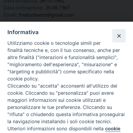
Data di nascita:
06-10-1942
Data ordinazione:
25-06-1967
Email:
fredoolivero@gmail.com
Informativa
Utilizziamo cookie o tecnologie simili per
finalità tecniche e, con il tuo consenso, anche per
altre finalità ("interazioni e funzionalità semplici",
"miglioramento dell'esperienza", "misurazione" e
"targeting e pubblicità") come specificato nella
cookie policy.
Cliccando su "accetta" acconsenti all'utilizzo dei
via Amedeo Rossi, 28 - 12100 Cuneo
cookie. Cliccando su "personalizza" puoi avere
segreteriagenerale@diocesicuneofossano.it
maggiori informazioni sui cookie utilizzati e
c.f. 96017380047
personalizzare le tue preferenze. Cliccando su
"rifiuta" o chiudendo questa informativa proseguirai
la navigazione installando i soli cookie tecnici.
Ulteriori informazioni sono disponibili nella
cookie
Preferenze Cookie