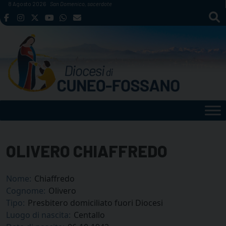
Skip
8 Agosto 2026
San Domenico, sacerdote
to
content
OLIVERO CHIAFFREDO
Nome:
Chiaffredo
Cognome:
Olivero
Tipo:
Presbitero domiciliato fuori Diocesi
Luogo di nascita:
Centallo