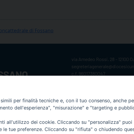
Concattedrale di Fossano
via Amedeo Rossi, 28 - 12100 
segreteriagenerale@diocesicu
c.f. 96017380047
imili per finalità tecniche e, con il tuo consenso, anche per 
amento dell'esperienza", "misurazione" e "targeting e pubbli
i all'utilizzo dei cookie. Cliccando su "personalizza" puoi
re le tue preferenze. Cliccando su "rifiuta" o chiudendo que