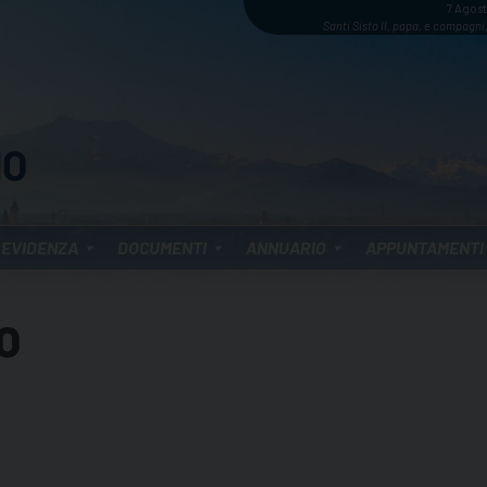
7 Agos
Santi Sisto II, papa, e compagni,
 EVIDENZA
DOCUMENTI
ANNUARIO
APPUNTAMENTI
O