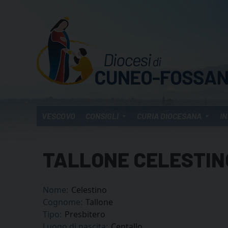
Skip
to
content
VESCOVO
CONSIGLI
CURIA DIOCESANA
IN
TALLONE CELESTIN
Nome:
Celestino
Cognome:
Tallone
Tipo:
Presbitero
Luogo di nascita:
Centallo