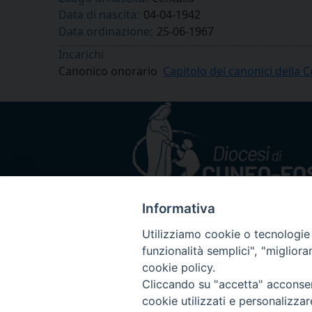
Data di nascita:
04-04-1942
Data ordinazione:
25-06-1967
Incarichi
Canonico onorario
Capitolo dei canonici della 
Informativa
Utilizziamo cookie o tecnologie s
funzionalità semplici", "miglior
cookie policy.
Cliccando su "accetta" acconsent
cookie utilizzati e personalizza