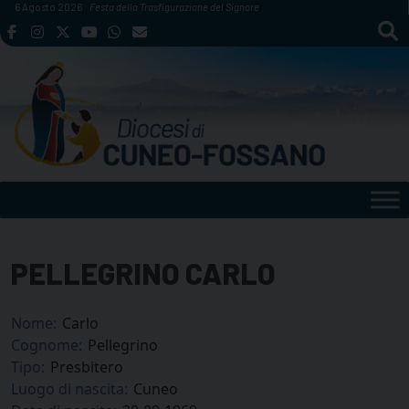
Skip
6 Agosto 2026
Festa della Trasfigurazione del Signore
to
content
PELLEGRINO CARLO
Nome:
Carlo
Cognome:
Pellegrino
Tipo:
Presbitero
Luogo di nascita:
Cuneo