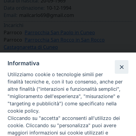
Data di nascita:
20-09-1969
Data ordinazione:
10-12-1994
Email:
mailcarlo69@gmail.com
Incarichi
Parroco
Parrocchia San Paolo in Cuneo
Parroco
Parrocchia San Rocco in San Rocco
Castagnaretta di Cuneo
Parroco unico
Unità pastorale San Paolo-San Rocco
Informativa
Utilizziamo cookie o tecnologie simili per
finalità tecniche e, con il tuo consenso, anche per
altre finalità ("interazioni e funzionalità semplici",
"miglioramento dell'esperienza", "misurazione" e
"targeting e pubblicità") come specificato nella
cookie policy.
Cliccando su "accetta" acconsenti all'utilizzo dei
cookie. Cliccando su "personalizza" puoi avere
via Amedeo Rossi, 28 - 12100 Cuneo
maggiori informazioni sui cookie utilizzati e
segreteriagenerale@diocesicuneofossano.it