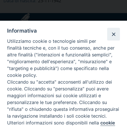
Data di nascita:
23-11-1942
Informativa
Utilizziamo cookie o tecnologie simili per
finalità tecniche e, con il tuo consenso, anche per
altre finalità ("interazioni e funzionalità semplici",
"miglioramento dell'esperienza", "misurazione" e
"targeting e pubblicità") come specificato nella
via Amedeo Rossi, 28 - 12100 Cuneo
cookie policy.
segreteriagenerale@diocesicuneofossano.it
Cliccando su "accetta" acconsenti all'utilizzo dei
c.f. 96017380047
cookie. Cliccando su "personalizza" puoi avere
maggiori informazioni sui cookie utilizzati e
personalizzare le tue preferenze. Cliccando su
"rifiuta" o chiudendo questa informativa proseguirai
la navigazione installando i soli cookie tecnici.
Ulteriori informazioni sono disponibili nella
cookie
Preferenze Cookie