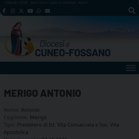
Skip
7 Agosto 2026
Santi Sisto II, papa, e compagni, martiri
to
content
MERIGO ANTONIO
Nome:
Antonio
Cognome:
Merigo
Tipo:
Presbitero di Ist. Vita Consacrata e Soc. Vita
Apostolica